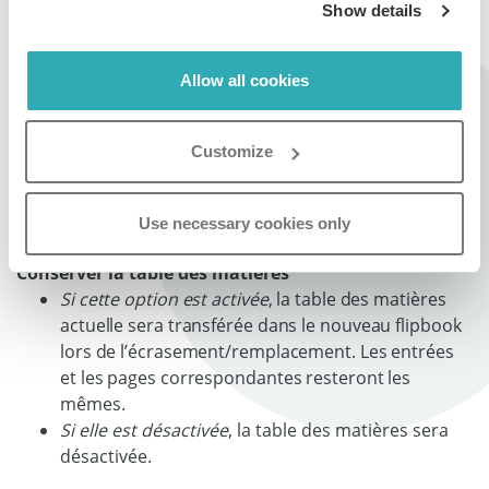
Show details
pages et les mots-clés seront supprimés.
Conserver le texte SEO du flipbook
Allow all cookies
Si cette option est activée
, le texte existant
sur les pages restera identique.
Customize
Si elle est désactivée
, le système de
Paperturn analysera le nouveau fichier PDF
pour y extraire le texte et remplacera celui
Use necessary cookies only
de l’ancienne version.
Conserver la table des matières
Si cette option est activée
, la table des matières
actuelle sera transférée dans le nouveau flipbook
lors de l’écrasement/remplacement. Les entrées
et les pages correspondantes resteront les
mêmes.
Si elle est désactivée
, la table des matières sera
désactivée.