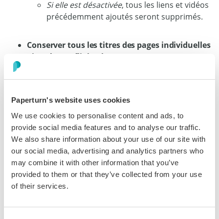
Si elle est désactivée
, tous les liens et vidéos
précédemment ajoutés seront supprimés.
Conserver tous les titres des pages individuelles
ajoutées au flipbook
Si cette option est activée
, tous les titres de
pages ajoutés via la fonction d'optimisation
SEO resteront inchangés.
Paperturn's website uses cookies
Si elle est désactivée
, les titres de page
seront supprimés.
We use cookies to personalise content and ads, to
provide social media features and to analyse our traffic.
We also share information about your use of our site with
Conserver les métadonnées SEO des pages du
our social media, advertising and analytics partners who
flipbook
may combine it with other information that you’ve
Si cette option est activée
, toutes les
provided to them or that they’ve collected from your use
descriptions de pages et les mots-clés
of their services.
ajoutés via la fonction d'optimisation SEO
seront conservés.
Si elle est désactivée
, les descriptions de