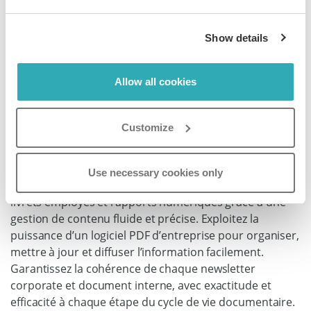
Show details
Mettez à jour vos
Allow all cookies
documents d’entreprise
en temps réel avec notre
Customize
logiciel
Use necessary cookies only
Gardez le contrôle de vos documents d’entreprise,
livrets employés et rapports numériques grâce à une
gestion de contenu fluide et précise. Exploitez la
puissance d’un logiciel PDF d’entreprise pour organiser,
mettre à jour et diffuser l’information facilement.
Garantissez la cohérence de chaque newsletter
corporate et document interne, avec exactitude et
efficacité à chaque étape du cycle de vie documentaire.