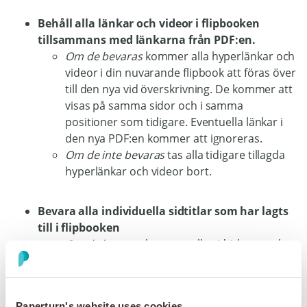
Behåll alla länkar och videor i flipbooken
tillsammans med länkarna från PDF:en.
Om de bevaras
kommer alla hyperlänkar och
videor i din nuvarande flipbook att föras över
till den nya vid överskrivning. De kommer att
visas på samma sidor och i samma
positioner som tidigare. Eventuella länkar i
den nya PDF:en kommer att ignoreras.
Om de inte bevaras
tas alla tidigare tillagda
hyperlänkar och videor bort.
Bevara alla individuella sidtitlar som har lagts
till i flipbooken
Om de bevaras
kommer alla sidtitlar som har
lagts till via SEO-optimeringsfunktionen att
förbli exakt desamma.
Om de inte bevaras
tas sidtitlarna bort.
Paperturn's website uses cookies