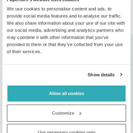
We use cookies to personalise content and ads, to
Bevara sidornas SEO-metadata i flipbooken
provide social media features and to analyse our traffic.
Om de bevaras
kommer alla sidbeskrivningar
We also share information about your use of our site with
och sökord som lagts till via SEO-
our social media, advertising and analytics partners who
optimeringsfunktionen att förbli exakt
may combine it with other information that you’ve
desamma.
provided to them or that they’ve collected from your use
Om de inte bevaras
tas sidbeskrivningar och
of their services.
sökord bort.
Bevara SEO-texten i flipbooken
Show details
Om den bevaras
kommer all sidtext att förbli
oförändrad.
Om den inte bevaras
kommer Paperturns
Allow all cookies
system att skanna den nya PDF-filen efter
text och ersätta den gamla sidtexten med
Customize
texten från den nya PDF-filen.
Bevara innehållsförteckningen
Use necessary cookies only