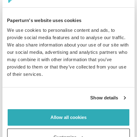
Étape 3 :
Paperturn's website uses cookies
Dans la fenêtre pop-up, choisissez l'endroit où insérer
We use cookies to personalise content and ads, to
la page, puis cliquez sur
Sauvegarder
. La page sera
provide social media features and to analyse our traffic.
insérée après le numéro que vous avez sélectionné.
We also share information about your use of our site with
our social media, advertising and analytics partners who
may combine it with other information that you’ve
provided to them or that they’ve collected from your use
of their services.
Comment supprimer une page
de votre flipbook
Show details
Étape 1 :
Allow all cookies
Sélectionnez le flipbook contenant la page que vous
souhaitez supprimer, puis cliquez sur l’icône
Modifier
.