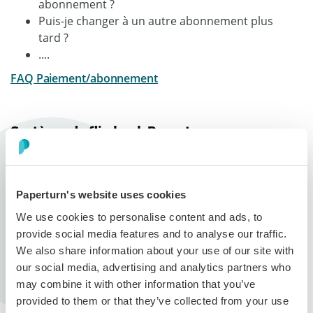
abonnement ?
Puis-je changer à un autre abonnement plus
tard ?
....
FAQ Paiement/abonnement
Système de flip book Paperturn
Puis-je envoyer un flip book en pièce jointe d'un e-
mail ?
Le nombre de pages de mon flipbook est-il limité ?
Paperturn's website uses cookies
Si j'achète un seul emplacement, puis-je
We use cookies to personalise content and ads, to
simplement télécharger un autre PDF et écraser
provide social media features and to analyse our traffic.
le précédent ?
We also share information about your use of our site with
Où sera mon logo ?
our social media, advertising and analytics partners who
Qu'est-ce qu’une publication privée ?
may combine it with other information that you’ve
....
provided to them or that they’ve collected from your use