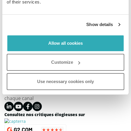
FAQ à propos du système
of their services.
Créez votre flipbook
maintenant - sans aucune
Show details
condition.
CRÉER MON FLIPBOOK GRATUIT
Allow all cookies
Customize
Paperturn permet à des milliers d'entreprises du
Use necessary cookies only
monde entier de transformer facilement des PDF en
flipbooks interactifs et en contenu attrayant pour
chaque canal
Consultez nos critiques élogieuses sur