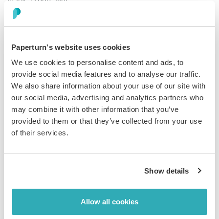
Activez la commande
Paperturn's website uses cookies
instantanée sans tunnel
We use cookies to personalise content and ads, to
complexe
provide social media features and to analyse our traffic.
We also share information about your use of our site with
Transformez vos catalogues en générateurs de
our social media, advertising and analytics partners who
commandes grâce aux paniers par email. Les lecteurs
may combine it with other information that you’ve
ajoutent des produits, envoient leur commande
provided to them or that they’ve collected from your use
directement aux ventes et reçoivent une confirmation
of their services.
professionnelle, sans configuration de paiement ni
projet IT. Un commerce simple et efficace qui convertit
l’intérêt en commandes.
Show details
Allow all cookies
En savoir plus