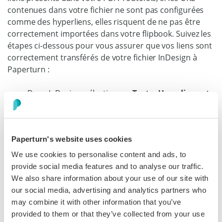
contenues dans votre fichier ne sont pas configurées
comme des hyperliens, elles risquent de ne pas être
correctement importées dans votre flipbook. Suivez les
étapes ci-dessous pour vous assurer que vos liens sont
correctement transférés de votre fichier InDesign à
Paperturn :
Dans InDesign, sélectionnez
Texte, Hyperliens et
références croisées
, puis
Convertir les URLs en
hyperliens.
Paperturn's website uses cookies
We use cookies to personalise content and ads, to
provide social media features and to analyse our traffic.
We also share information about your use of our site with
Dans la boîte de dialogue, cliquez sur
Tout
our social media, advertising and analytics partners who
convertir
may combine it with other information that you’ve
InDesign vous indiquera combien d'éléments ont
provided to them or that they’ve collected from your use
été modifiés. Cliquez sur
OK
, puis sur
Terminer
.