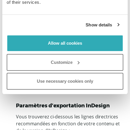
of their services.
Show details
Exportez votre document au format PDF avec des
hyperliens activés.
Allow all cookies
Une fois cette démarche effectuée, rechargez
votre nouveau PDF sur Paperturn pour garantir
Customize
l’importation correcte des liens. Utilisez la
fonctionnalité d'écrasement/remplacement si
Use necessary cookies only
vous souhaitez conserver la même URL que celle
votre précédent flipbook.
Paramètres d'exportation InDesign
Vous trouverez ci-dessous les lignes directrices
recommandées en fonction de votre contenu et