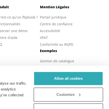
oduit
Mention Légales
'est-ce qu'un flipbook ?
Portail juridique
nctionnalités
Centre de confiance
server une démo
Accessibilité
ntre d'aide
VPAT
Q
Conformité au RGPD
Exemples
Gestion de catalogue
Publication d'eBooks
Magazines en ligne
Allow all cookies
Immobilières
yse our traffic.
Brochures en ligne
 analytics
Customize
Rapports numériques
y’ve collected
Menus en ligne