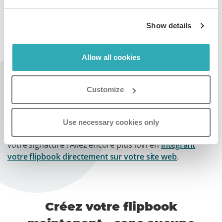
Ouvrez votre messagerie et collez l'image du flipbook
dans la signature e-mail à l’endroit désiré. L'image
Show details
copiée comprend un lien généré automatiquement qui
redirige les destinataires vers la version complète de
Allow all cookies
votre flipbook.
Customize
Désormais, tout personne à qui vous envoyez un e-mail
Use necessary cookies only
pourra accéder à votre flipbook directement depuis
votre signature ! Allez encore plus loin en
intégrant
votre flipbook directement sur votre site web
.
Créez votre flipbook