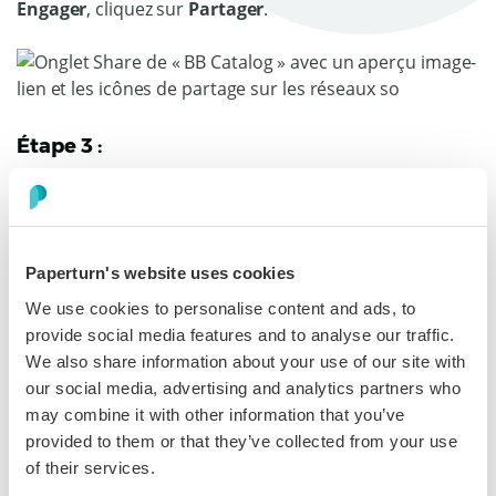
Engager
, cliquez sur
Partager
.
Étape 3 :
Dans la carte
Partager en tant qu’image avec lien
intégré
, sélectionnez la ou les pages sur lesquelles vous
souhaitez que le flipbook s'ouvre lorsque l’on clique
dessus, l’affichage sous le format une page ou double
Paperturn's website uses cookies
page, ainsi que la taille et la résolution de l'image. Une
We use cookies to personalise content and ads, to
fois vos choix effectués, cliquez sur le bouton
Copier
provide social media features and to analyse our traffic.
l'image dans le presse-papiers
.
We also share information about your use of our site with
our social media, advertising and analytics partners who
may combine it with other information that you’ve
provided to them or that they’ve collected from your use
of their services.
Étape 4 :