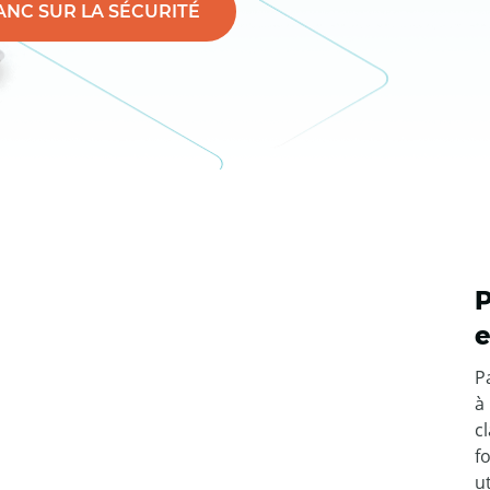
ANC SUR LA SÉCURITÉ
P
e
P
à
c
f
u