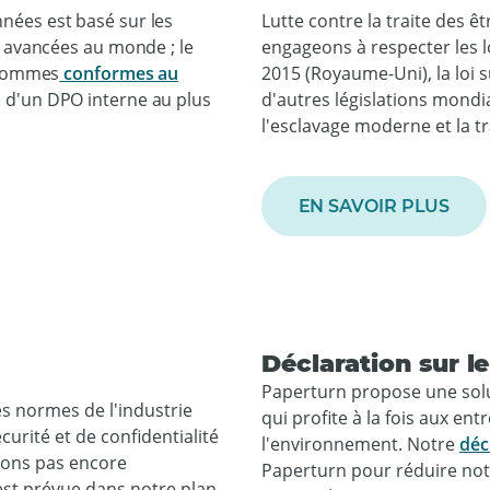
nées est basé sur les
Lutte contre la traite des 
s avancées au monde ; le
engageons à respecter les lo
s sommes
conformes au
2015 (Royaume-Uni), la loi 
 d'un DPO interne au plus
d'autres législations mondia
l'esclavage moderne et la t
EN SAVOIR PLUS
Déclaration sur 
Paperturn propose une sol
es normes de l'industrie
qui profite à la fois aux ent
urité et de confidentialité
l'environnement. Notre
déc
oyons pas encore
Paperturn pour réduire no
n est prévue dans notre plan