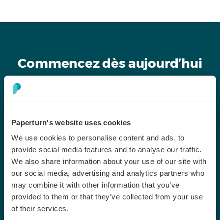
Commencez dès aujourd’hui
avec des rapports numériques
sécurisés
Paperturn's website uses cookies
Importez votre premier PDF et observez sa
We use cookies to personalise content and ads, to
transformation instantanée en rapport numérique
provide social media features and to analyse our traffic.
interactif et traçable. Créez un rapport annuel en ligne
We also share information about your use of our site with
dès aujourd’hui et démultipliez votre engagement.
our social media, advertising and analytics partners who
may combine it with other information that you’ve
provided to them or that they’ve collected from your use
of their services.
Essai gratuit