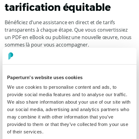
tarification équitable
Bénéficiez d’une assistance en direct et de tarifs
transparents à chaque étape. Que vous convertissiez
un PDF en eBook ou publiiez une nouvelle œuvre, nous
sommes là pour vous accompagner.
En savoir plus
Paperturn's website uses cookies
We use cookies to personalise content and ads, to
Dan Cuomo
provide social media features and to analyse our traffic.
VP of Marketing, Air Partner
We also share information about your use of our site with
our social media, advertising and analytics partners who
“La plateforme Paperturn est incroyablement intuitive
may combine it with other information that you’ve
et simple à utiliser, rendant la publication fluide du
provided to them or that they’ve collected from your use
début à la fin.”
of their services.