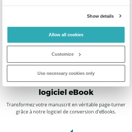
Show details
Allow all cookies
Customize
Créez facilement des
expériences de lecture
Use necessary cookies only
exceptionnelles avec notre
logiciel eBook
Transformez votre manuscrit en véritable page-turner
grâce à notre logiciel de conversion d’eBooks.