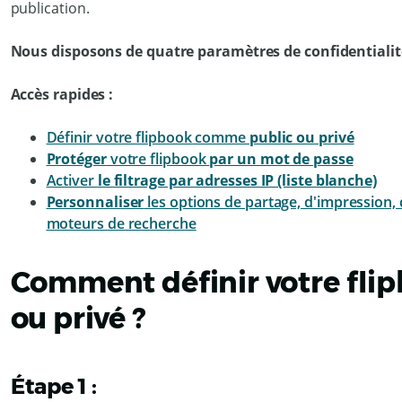
publication.
Nous disposons de quatre paramètres de confidentialité 
Accès rapides :
Définir votre flipbook comme
public ou privé
Protéger
votre flipbook
par un mot de passe
Activer
le filtrage par adresses IP (liste blanche)
Personnaliser
les options de partage, d'impression, 
moteurs de recherche
Comment définir votre fli
ou privé ?
Étape 1 :