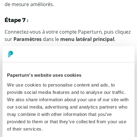
Étape 7 :
Connectez-vous à votre compte Paperturn, puis cliquez
sur
Paramètres
dans le
menu latéral principal
.
Dans la carte de
suivi général des flipbooks
, collez
l'identifiant de mesure GA4 dans le champ
ID de
mesure globale GA4
, puis cliquez sur
Sauvegarder
.
Paperturn's website uses cookies
We use cookies to personalise content and ads, to
provide social media features and to analyse our traffic.
We also share information about your use of our site with
our social media, advertising and analytics partners who
may combine it with other information that you’ve
Suivi AG4 individuel
provided to them or that they’ve collected from your use
of their services.