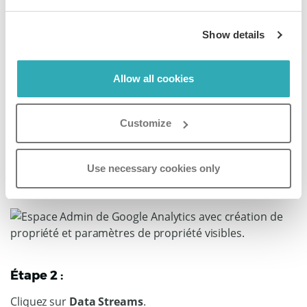
Comment configurer Google Analytics 4 pour
un flipbook individuel
Show details
Étape 1 :
Allow all cookies
Connectez-vous à votre compte GA4, allez dans
Admin
et créez une nouvelle propriété.
Customize
Cette propriété distincte vous permettra de suivre ce
flipbook spécifique séparément des autres. Aussi
pensez à étiqueter clairement la propriété pour
Use necessary cookies only
identifier le flipbook auquel elle est associée.
Étape 2 :
Cliquez sur
Data Streams
.