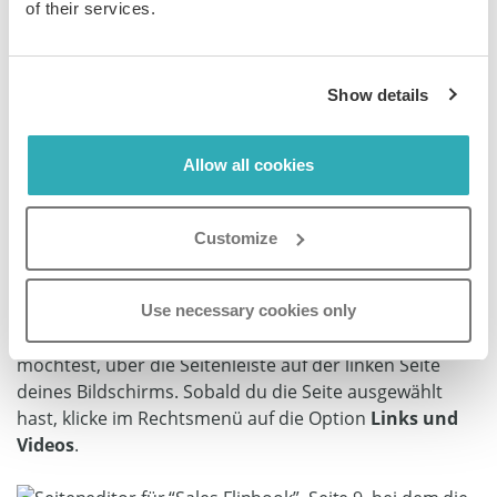
einfügt
of their services.
Schritt 1:
Show details
Wähle das Flipbook, dem du Audio hinzufügen
möchtest, und klicke auf das
Bearbeiten
-Symbol.
Allow all cookies
Customize
Schritt 2:
Use necessary cookies only
Finde die Seite im Flipbook, zu der du Audio hinzufügen
möchtest, über die Seitenleiste auf der linken Seite
deines Bildschirms. Sobald du die Seite ausgewählt
hast, klicke im Rechtsmenü auf die Option
Links und
Videos
.