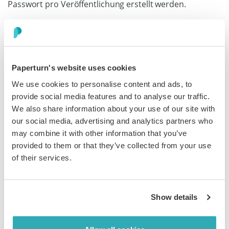
Passwort pro Veröffentlichung erstellt werden.
Schritt 4:
Paperturn's website uses cookies
Eine Vorschau dessen, was deine Leser sehen werden,
We use cookies to personalise content and ads, to
ist auf der rechten Seite deines Bildschirms zu sehen.
provide social media features and to analyse our traffic.
Klicke auf
Speichern
, um die gewünschten Änderungen
We also share information about your use of our site with
zu bestätigen und dein Flipbook ist nun mit dem
our social media, advertising and analytics partners who
Benutzernamen und dem Passwort geschützt.
may combine it with other information that you’ve
provided to them or that they’ve collected from your use
of their services.
So aktivierst du die IP-Whitelist
in deinem Flipbook
Show details
IP-Whitelisting ist ideal für die Freigabe hochsensibler
Inhalte an eine ausgewählte Gruppe von Personen