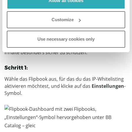
Allow all cookies
innerhalb bestimmter IP-Bereiche. Diese Lösung ist
perfekt für Unternehmen mit internen Dokumenten
oder wenn du dein Flipbook an ein begrenztes
Customize
Publikum verkaufst. Das IP-Whitelisting stellt sicher,
dass nur Personen mit zugelassenen IP-Adressen dein
Flipbook ansehen können. Du kannst IP-Whitelisting mit
Use necessary cookies only
einem Passwortschutz kombinieren, um deine Online-
Inhalte besonders sicher zu schützen.
Schritt 1:
Wähle das Flipbook aus, für das du das IP-Whitelisting
aktivieren möchtest, und klicke auf das
Einstellungen
-
Symbol.