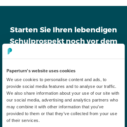
Starten Sie Ihren lebendigen
Schulprospekt noch vor dem
nächsten Tag der offenen Tür –
ganz ohne IT-Abteilung
Paperturn's website uses cookies
Verwandeln Sie Ihr statisches PDF in einen interaktiven
We use cookies to personalise content and ads, to
Prospekt in wenigen Minuten. Aktualisieren Sie
provide social media features and to analyse our traffic.
Gebühren sofort, verfolgen Sie das
We also share information about your use of our site with
Familienengagement und erfassen Sie Anfragen direkt.
our social media, advertising and analytics partners who
Starten Sie noch heute Ihre kostenlose Testphase.
may combine it with other information that you’ve
provided to them or that they’ve collected from your use
of their services.