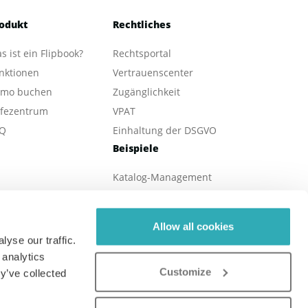
odukt
Rechtliches
s ist ein Flipbook?
Rechtsportal
nktionen
Vertrauenscenter
mo buchen
Zugänglichkeit
lfezentrum
VPAT
Q
Einhaltung der DSGVO
Beispiele
Katalog-Management
eBook-Veröffentlichung
Online Magazine
Allow all cookies
Immobilie
yse our traffic.
Online-Broschüren
 analytics
Customize
Digitale Berichte
y’ve collected
Online-Menü