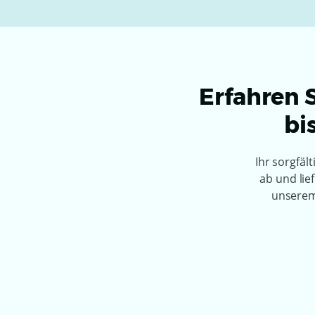
Erfahren S
bi
Ihr sorgfäl
ab und lie
unserem