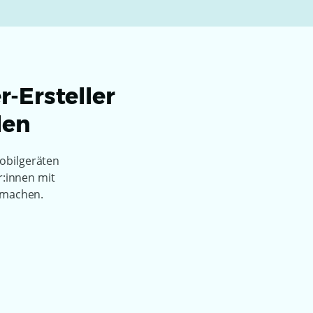
r-Ersteller
len
Mobilgeräten
r:innen mit
 machen.