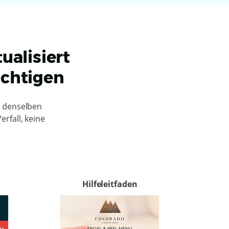
tualisiert
ächtigen
lt denselben
erfall, keine
Hilfeleitfaden