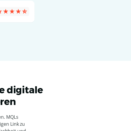
e digitale
eren
hen. MQLs
igen Link zu