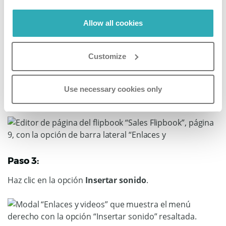
Allow all cookies
Paso 2:
Busca la página específica dentro del flipbook a la que
Customize
quieres añadir audio mediante la Navegación por
páginas, en la parte izquierda de la pantalla. Una vez
seleccionada la página, haz clic en la opción
Enlaces y
Use necessary cookies only
vídeos
del menú de la derecha.
Paso 3:
Haz clic en la opción
Insertar sonido
.