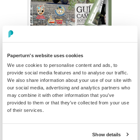
Cómo añadir archivos de audio
en determinadas páginas del
Paperturn's website uses cookies
We use cookies to personalise content and ads, to
Flipbook
provide social media features and to analyse our traffic.
We also share information about your use of our site with
our social media, advertising and analytics partners who
Paso 1:
may combine it with other information that you’ve
provided to them or that they’ve collected from your use
Elige el flipbook al que quieras añadir audio y haz clic en
of their services.
el icono
Editar
.
Show details