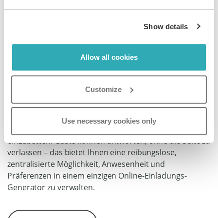
Erfassen Sie RSVPs und
Show details
Gästeinformationen
direkt aus Ihrer
Allow all cookies
Einladung
Customize
Der Online-Einladungs-Ersteller von Paperturn
ermöglicht es Ihnen, RSVP-Formulare, Umfragen oder
Use necessary cookies only
individuelle Links direkt in Ihre digitale Einladung
einzubetten. Gäste können antworten, ohne die Seite zu
verlassen – das bietet Ihnen eine reibungslose,
zentralisierte Möglichkeit, Anwesenheit und
Präferenzen in einem einzigen Online-Einladungs-
Generator zu verwalten.