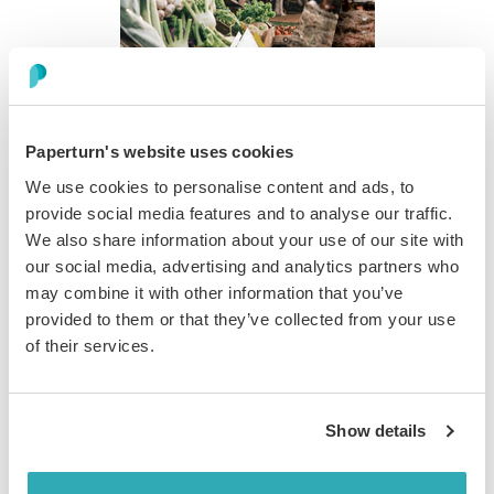
Paperturn's website uses cookies
Sådan tilføjer du lydfiler på
We use cookies to personalise content and ads, to
specifikke bladrekatalog-sider
provide social media features and to analyse our traffic.
We also share information about your use of our site with
Trin 1:
our social media, advertising and analytics partners who
may combine it with other information that you’ve
Vælg det bladrekatalog, du vil tilføje lyd til, og klik på
provided to them or that they’ve collected from your use
Rediger
-ikonet.
of their services.
Show details
Trin 2: