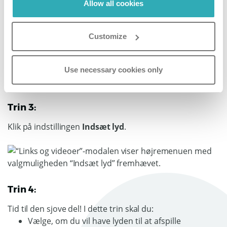
Allow all cookies
Find den specifikke side i det bladrekatalog, du vil tilføje
lyd til, via sidenavigationen i venstre side af skærmen.
Når du har valgt siden, skal du klikke på indstillingen
Customize
Links og videoer
i menuen til højre.
Use necessary cookies only
Trin 3:
Klik på indstillingen
Indsæt lyd
.
Trin 4:
Tid til den sjove del! I dette trin skal du:
Vælge, om du vil have lyden til at afspille