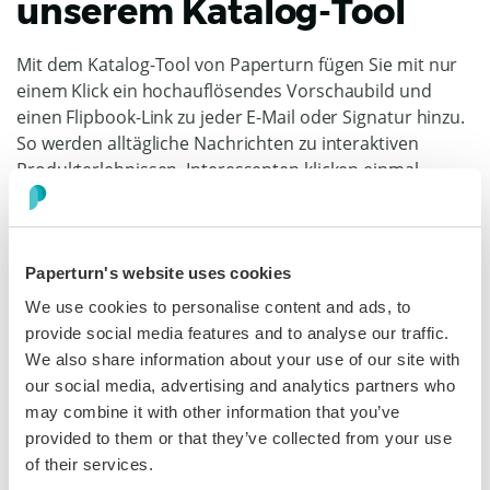
unserem Katalog-Tool
Mit dem Katalog-Tool von Paperturn fügen Sie mit nur
einem Klick ein hochauflösendes Vorschaubild und
einen Flipbook-Link zu jeder E-Mail oder Signatur hinzu.
So werden alltägliche Nachrichten zu interaktiven
Produkterlebnissen. Interessenten klicken einmal,
öffnen einen neuen Tab und beginnen sofort mit dem
Blättern. Das Katalog-Dashboard erfasst die
Gesamtzahl der Aufrufe sowie das Interesse auf
Seitenebene und liefert Ihnen damit Daten, mit denen
Paperturn's website uses cookies
Sie Ihre Nachfassaktionen optimieren können.
We use cookies to personalise content and ads, to
provide social media features and to analyse our traffic.
We also share information about your use of our site with
Mehr erfahren
our social media, advertising and analytics partners who
may combine it with other information that you’ve
provided to them or that they’ve collected from your use
of their services.
Katie Thomas