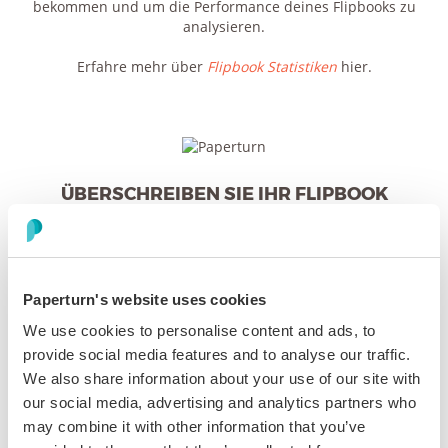
bekommen und um die Performance deines Flipbooks zu
analysieren.
Erfahre mehr über
Flipbook Statistiken
hier.
ÜBERSCHREIBEN SIE IHR FLIPBOOK
Du kannst ganz leicht dein ganzes Flipbook oder auch
individuelle Seiten in deinem Flipbook aktualisieren oder
ändern, während Du die selben Links behälst, die Du mit
deinem Netzwerk vorher geteilt hast.
Paperturn's website uses cookies
Erfahre hier wie Du
überschreibst
We use cookies to personalise content and ads, to
provide social media features and to analyse our traffic.
We also share information about your use of our site with
our social media, advertising and analytics partners who
may combine it with other information that you’ve
JETZT KOSTENLOS TESTEN