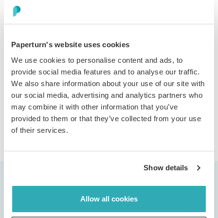
Teilen und Herunterladen
Verwandeln Sie Dokumente von einfach teilbaren
Dateien in kontrollierte Erlebnisse. Deaktivieren Sie
Paperturn's website uses cookies
Downloads, blockieren Sie den Druck, verhindern Sie
We use cookies to personalise content and ads, to
Screenshots und das Kopieren von Texten. Nur von den
provide social media features and to analyse our traffic.
Personen einsehbar, die Sie auswählen, und geschützt
We also share information about your use of our site with
vor allen anderen.
our social media, advertising and analytics partners who
may combine it with other information that you’ve
provided to them or that they’ve collected from your use
Mehr entdecken
of their services.
Show details
Allow all cookies