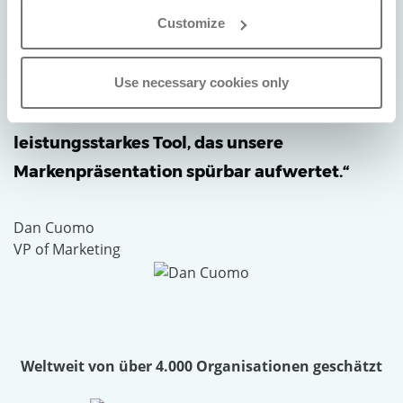
Customize
„Wir nutzen Paperturn, um unsere
Broschüren und Magazine digital zu
Use necessary cookies only
veröffentlichen, und die Erfahrung war
durchweg außergewöhnlich. Es ist ein
leistungsstarkes Tool, das unsere
Markenpräsentation spürbar aufwertet.“
Dan Cuomo
VP of Marketing
Weltweit von über 4.000 Organisationen geschätzt