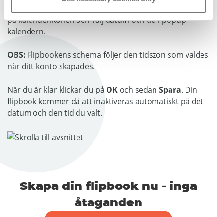
Klicka på fältet
Schemalägg inaktivering
. Klicka sedan
på kalenderikonen och välj datum och tid i popup-
kalendern.
OBS:
Flipbookens schema följer den tidszon som valdes
när ditt konto skapades.
När du är klar klickar du på
OK
och sedan
Spara
.
Din
flipbook kommer då att inaktiveras automatiskt på det
datum och den tid du valt.
Skapa din flipbook nu - inga
åtaganden