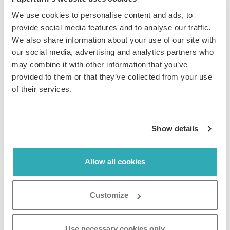
We use cookies to personalise content and ads, to
provide social media features and to analyse our traffic.
We also share information about your use of our site with
Så här schemalägger du
our social media, advertising and analytics partners who
may combine it with other information that you’ve
inaktivering av en flipbook
provided to them or that they’ve collected from your use
of their services.
För att kunna schemalägga inaktivering
måste din
flipbook vara aktiv
.
Show details
Steg 1:
Välj den flipbook du vill schemalägga för inaktivering
Allow all cookies
och klicka på
Inställningar
.
Customize
Steg 2:
Use necessary cookies only