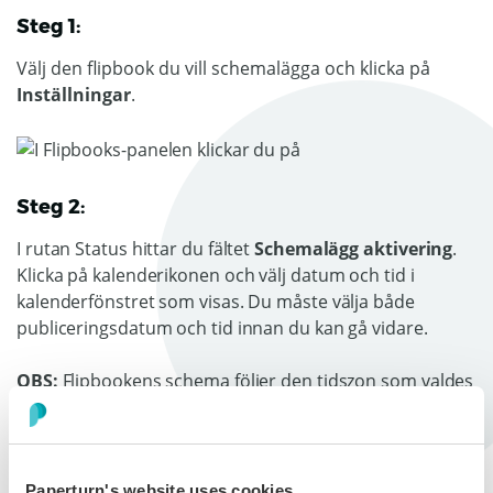
Steg 1:
Välj den flipbook du vill schemalägga och klicka på
Inställningar
.
Steg 2:
I rutan Status hittar du fältet
Schemalägg aktivering
.
Klicka på kalenderikonen och välj datum och tid i
kalenderfönstret som visas. Du måste välja både
publiceringsdatum och tid innan du kan gå vidare.
OBS:
Flipbookens schema följer den tidszon som valdes
när ditt konto skapades.
Tryck på
OK
och sedan
Spara
. Din flipbook kommer nu
att publiceras automatiskt på angivet datum och tid.
Paperturn's website uses cookies