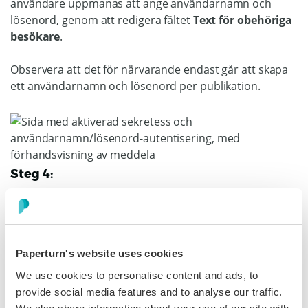
användare uppmanas att ange användarnamn och
lösenord, genom att redigera fältet
Text för obehöriga
besökare
.
Observera att det för närvarande endast går att skapa
ett användarnamn och lösenord per publikation.
Steg 4:
En förhandsvisning av vad dina läsare kommer att se
visas till höger på skärmen. Klicka på
Spara
för att
bekräfta dina ändringar. Din flipbook är nu skyddad
med användarnamn och lösenord.
Paperturn's website uses cookies
We use cookies to personalise content and ads, to
provide social media features and to analyse our traffic.
Så här aktiverar du IP-