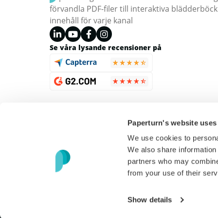
förvandla PDF-filer till interaktiva blädderb
innehåll för varje kanal
Se våra lysande recensioner på
Paperturn's website uses
We use cookies to personal
We also share information 
partners who may combine i
from your use of their serv
Copyright © 2026 Paperturn. Alla rättigheter reserverade
Show details
USD
(
$
)
Svenska