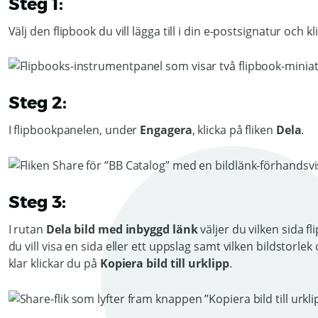
Steg 1:
Välj den flipbook du vill lägga till i din e-postsignatur och 
Steg 2:
I flipbookpanelen, under
Engagera
, klicka på fliken
Dela
.
Steg 3:
I rutan
Dela bild med inbyggd länk
väljer du vilken sida 
du vill visa en sida eller ett uppslag samt vilken bildstor
klar klickar du på
Kopiera bild till urklipp
.