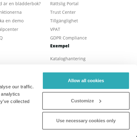
d är en blädderbok?
Rättslig Portal
nktionerna
Trust Center
ka en demo
Tillgänglighet
älpcenter
VPAT
Q
GDPR Compliance
Exempel
Kataloghantering
E-böcker
Online-tidningar
Allow all cookies
Fastighet
yse our traffic.
Online-broschyrer
 analytics
Customize
Digitala rapporters
y’ve collected
Onlinemeny
Use necessary cookies only