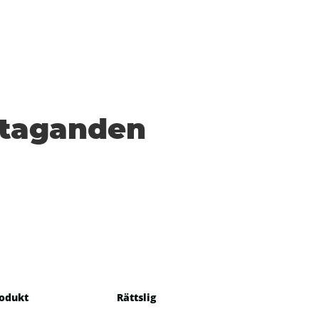
 åtaganden
odukt
Rättslig