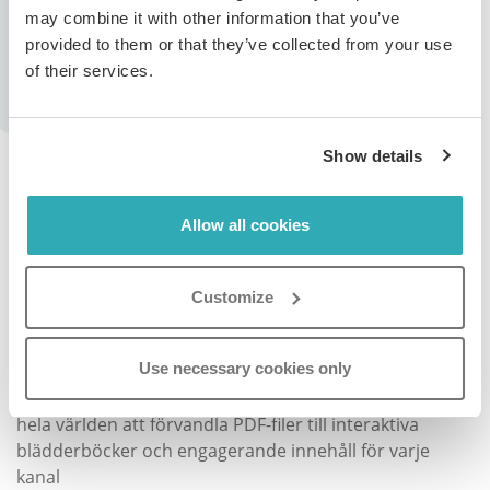
Access Key ID
samt
Secret Access Key
för att koppla
may combine it with other information that you’ve
ihop med ditt eget system.
provided to them or that they’ve collected from your use
of their services.
Show details
Skapa din flipbook nu - inga
åtaganden
Allow all cookies
SKAPA MIN GRATIS FLIPBOOK
Customize
Use necessary cookies only
Paperturn gör det enkelt för tusentals företag över
hela världen att förvandla PDF-filer till interaktiva
blädderböcker och engagerande innehåll för varje
kanal