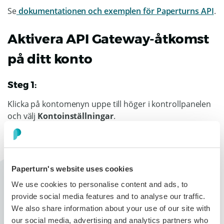
Se
dokumentationen och exemplen för Paperturns API
.
Aktivera API Gateway-åtkomst
på ditt konto
Steg 1:
Klicka på kontomenyn uppe till höger i kontrollpanelen
och välj
Kontoinställningar
.
Paperturn's website uses cookies
We use cookies to personalise content and ads, to
Steg 2:
provide social media features and to analyse our traffic.
Klicka på fliken
API
i den horisontella menyn. Aktivera
We also share information about your use of our site with
API:t genom att slå på reglaget för Status och kopiera
our social media, advertising and analytics partners who