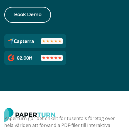
Book Demo
Paperturn gör det enkelt för tusentals företag över
hela världen att förvandla PDF-filer till interaktiva