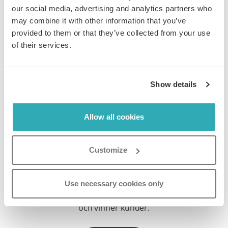
Ge destinationer och upplevelser liv. Dela broschyrer
our social media, advertising and analytics partners who
som inspirerar till bokningar och stärker ditt
may combine it with other information that you’ve
varumärkes dragningskraft.
provided to them or that they’ve collected from your use
of their services.
Läs mer
Show details
Allow all cookies
Customize
Professionella tjänster & finans
Förvandla rapporter, förslag och portföljer till
Use necessary cookies only
interaktiva, spårbara flipbooks som bygger förtroende
och vinner kunder.