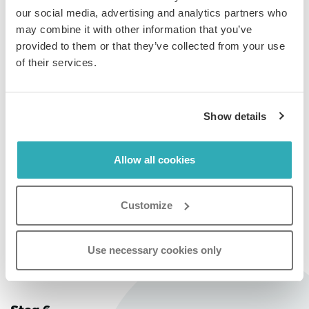
När din CNAME har aktiverats visas en bekräftelse i
our social media, advertising and analytics partners who
fältet
Status
. Du kan nu välja vilken flipbook som ska
may combine it with other information that you’ve
använda den nya domänen.
provided to them or that they’ve collected from your use
of their services.
Gå tillbaka till flipbook-översikten genom att klicka på
Flipbooks
-ikonen i sidomenyn.
Show details
Allow all cookies
Steg 5:
Customize
Välj den flipbook du vill tilldela domänen till och klicka
på
Inställningar
.
Use necessary cookies only