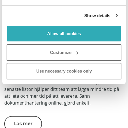
Ögonblick med Intuitiv
Show details
Digital
Dokumentprogramvara
Allow all cookies
Sluta gräva igenom e-posttrådar och föråldrade
Customize
enheter. Paperturns digitala dokumentprogramvara
levererar omedelbar sökning i hela ditt
dokumenthanteringssystem online och hittar den
Use necessary cookies only
senaste versionen efter titel, tagg eller textfragment på
millisekunder. Smarta filter, förhandsvisningar och
senaste listor hjälper ditt team att lägga mindre tid på
att leta och mer tid på att leverera. Sann
dokumenthantering online, gjord enkelt.
Läs mer