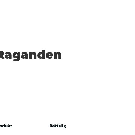
 åtaganden
odukt
Rättslig