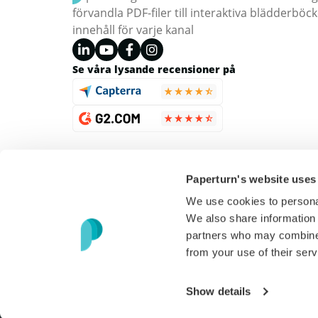
förvandla PDF-filer till interaktiva blädderb
innehåll för varje kanal
Se våra lysande recensioner på
Paperturn's website uses
We use cookies to personal
We also share information 
partners who may combine i
from your use of their serv
Copyright © 2026 Paperturn. Alla rättigheter reserverade
Show details
USD
(
$
)
Svenska