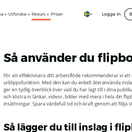
na
Utforska
Resurs
Priser
Logga in
B
Så använder du flipb
För att effektivisera ditt arbetsflöde rekommenderar vi at
urklippsfunktion. Med den kan du enkelt återanvända inslag 
ger en tydlig överblick över vad du har lagt till i dina pub
och klistra in länkar, videor, bilder med mera i hela din fli
insättningar. Spara värdefull tid och kraft genom att följa
Så lägger du till inslag i f