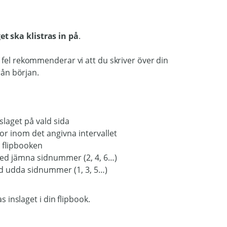
et ska klistras in på
.
 fel rekommenderar vi att du skriver över din
rån början.
nslaget på vald sida
idor inom det angivna intervallet
i flipbooken
 med jämna sidnummer (2, 4, 6…)
ed udda sidnummer (1, 3, 5…)
s inslaget i din flipbook.