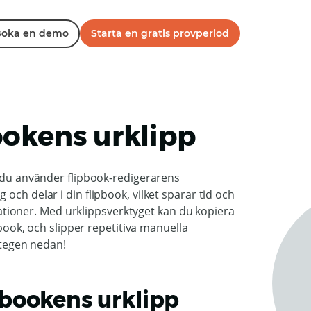
oka en demo
Starta en gratis provperiod
ookens urklipp
t du använder flipbook-redigerarens
och delar i din flipbook, vilket sparar tid och
likationer. Med urklippsverktyget kan du kopiera
pbook, och slipper repetitiva manuella
 stegen nedan!
lipbookens urklipp