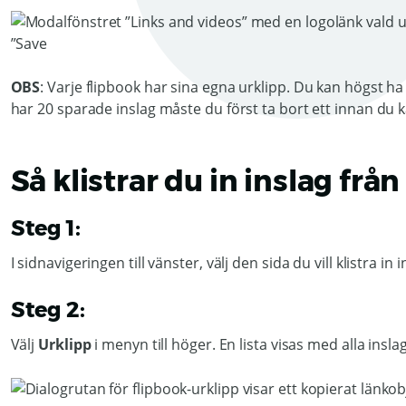
OBS
: Varje flipbook har sina egna urklipp. Du kan högst h
har 20 sparade inslag måste du först ta bort ett innan du kan
Så klistrar du in inslag frå
Steg 1:
I sidnavigeringen till vänster, välj den sida du vill klistra in
Steg 2:
Välj
Urklipp
i menyn till höger. En lista visas med alla insl