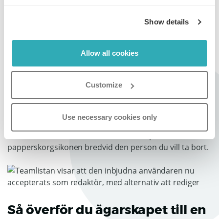
Show details
Allow all cookies
Så tar du bort en teammedlem
från ditt konto
Customize
Om du är ägare eller administratör kan du enkelt ta
bort en teammedlem från kontot.
Use necessary cookies only
För att ta bort en användare klickar du på
papperskorgsikonen bredvid den person du vill ta bort.
Så överför du ägarskapet till en