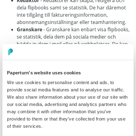
Redaktör
- Redaktörer kan skapa, redigera och
dela flipbooks samt se statistik. De har däremot
inte tillgång till faktureringsinformation,
abonnemangsinställningar eller teamhantering.
Granskare
- Granskare kan enbart visa flipbooks,
se statistik, dela dem på sociala medier och
bädda in dem i mejl eller på webbplatser. De kan
inte skapa eller redigera flipbooks och har inte
tillgång till några andra funktioner i kontot.
Paperturn's website uses cookies
Steg 4:
We use cookies to personalise content and ads, to
När du har skickat inbjudan får teammedlemmen ett
provide social media features and to analyse our traffic.
mejl med en länk för att gå med i ditt konto. Så snart de
We also share information about your use of our site with
har skapat sitt konto visas de som användare under
our social media, advertising and analytics partners who
fliken Team. Om de ännu inte har skapat sitt konto
may combine it with other information that you’ve
kommer inbjudan att ligga kvar under Väntande
provided to them or that they’ve collected from your use
inbjudningar. Du kan även skicka om eller återkalla
of their services.
inbjudan genom att klicka på
papperskorgsikonen
.