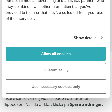
Steg 3:
our social media, advertising and analytics partners who
may combine it with other information that you’ve
I sidnavigeringen, välj den tomma
introsidan
.
provided to them or that they’ve collected from your use
of their services.
Steg 4:
Show details
I panelen till höger, välj
Länkar och videor
, ladda upp
bannerbild(er) eller video(r), justera storlek och
Allow all cookies
placering vid behov och klicka på
Spara ändringar
.
Customize
Steg 5:
Use necessary cookies only
Om du vill kan du lägga till länkar i dina bilder så att
läsare kan klicka sig vidare, både i och utanför
flipbooken. När du är klar, klicka på
Spara ändringar
.