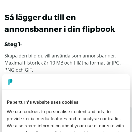
Så lägger du till en
annonsbanner i din flipbook
Steg 1:
Skapa den bild du vill använda som annonsbanner.
Maximal filstorlek är 10 MB och tillåtna format är JPG,
PNG och GIF.
Steg 2:
Välj den flipbook där du vill lägga till en annonsbanner
Paperturn's website uses cookies
och klicka på ikonen
Redigera
.
We use cookies to personalise content and ads, to
provide social media features and to analyse our traffic.
We also share information about your use of our site with