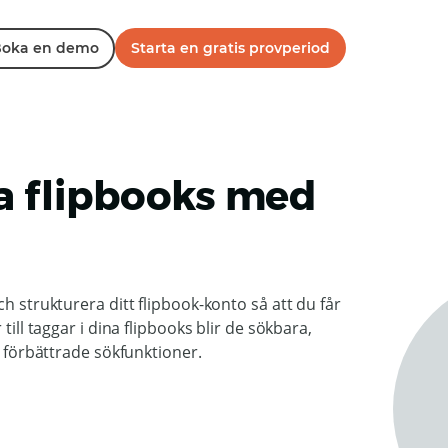
oka en demo
Starta en gratis provperiod
na flipbooks med
h strukturera ditt flipbook-konto så att du får
till taggar i dina flipbooks blir de sökbara,
d förbättrade sökfunktioner.