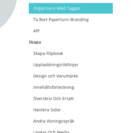
Organisera Med Taggar
Ta Bort Paperturn-Branding
API
Skapa
Skapa Flipbook
Uppladdningsriktlinjer
Design och Varumärke
Innehållsförteckning
Överskriv Och Ersätt
Hantera Sidor
Ändra Visningsspråk
Länkar Och Media