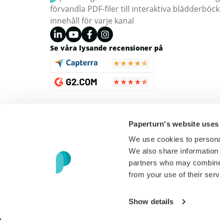
förvandla PDF-filer till interaktiva blädderb
innehåll för varje kanal
Se våra lysande recensioner på
Paperturn's website uses
We use cookies to personal
We also share information 
partners who may combine i
from your use of their serv
Copyright © 2026 Paperturn. Alla rättigheter reserverade
Show details
USD
(
$
)
Svenska