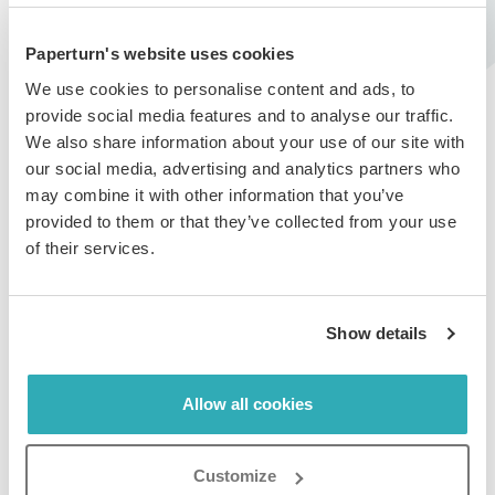
Paperturn's website uses cookies
Detta öppnar Tillgänglighetsgränssnittet, där du kan:
We use cookies to personalise content and ads, to
provide social media features and to analyse our traffic.
Välja en fördefinierad tillgänglighetsprofil
We also share information about your use of our site with
Justera teckenstorlek, färgkontrast, markör,
our social media, advertising and analytics partners who
avstånd och mer manuellt
may combine it with other information that you’ve
provided to them or that they’ve collected from your use
of their services.
Avsluta den tillgängliga visaren
Show details
För att återgå till standardvisaren, klicka helt enkelt på
Allow all cookies
Tillgänglighet
igen i den övre menyraden.
Customize