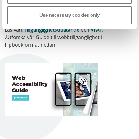
Vill du veta mer?
Use necessary cookies only
Läs vårt
Tillgänglighetsutlåtande
och
VPAT
.
.Utforska vår Guide till webbtillgänglighet i
flipbookformat nedan: