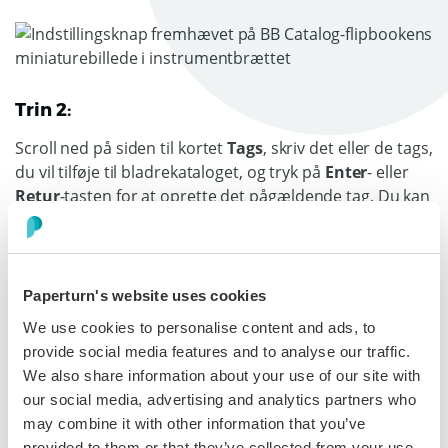
Trin 2:
Scroll ned på siden til kortet
Tags
, skriv det eller de tags,
du vil tilføje til bladrekataloget, og tryk på
Enter
- eller
Retur
-tasten for at oprette det pågældende tag. Du kan
også klikke i feltet for at blive præsenteret for en liste
over tags, du allerede har tilføjet til din konto. For at
fjerne et tag skal du blot klikke på X-ikonet ved siden af
det tag, du har oprettet.
Paperturn's website uses cookies
We use cookies to personalise content and ads, to
Bemærk
: Hvis du opretter et tag i et bladrekatalog og
provide social media features and to analyse our traffic.
derefter fjerner det, og det er den eneste
We also share information about your use of our site with
bladrekatalog, der bruger det, slettes tagget fra
our social media, advertising and analytics partners who
kontoen.
may combine it with other information that you’ve
provided to them or that they’ve collected from your use