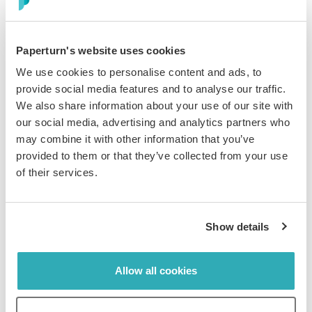
enhet. Schemalägg utrullningar för specifika datum.
Ange automatisk utgång för tidskänsligt innehåll.
Regelefterlevnad är inbyggd med programvara för
Paperturn's website uses cookies
dokumenthantering.
We use cookies to personalise content and ads, to
provide social media features and to analyse our traffic.
We also share information about your use of our site with
our social media, advertising and analytics partners who
Från statisk PDF till säker intern
may combine it with other information that you’ve
provided to them or that they’ve collected from your use
portal på några minuter
of their services.
Ladda upp, säkra och dela utan behov av utvecklare.
Dina policyer förblir privata och aktuella medan du får
fullständig insyn i räckvidd och bekräftelser.
Show details
Allow all cookies