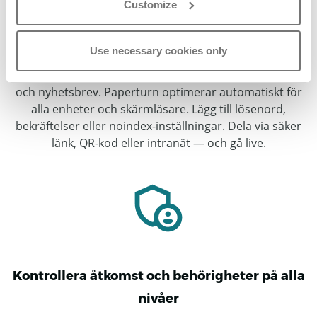
Customize
Publicera privat på under 60 sekunder
Use necessary cookies only
Ladda upp valfri PDF, inklusive handböcker, policyer
och nyhetsbrev. Paperturn optimerar automatiskt för
alla enheter och skärmläsare. Lägg till lösenord,
bekräftelser eller noindex-inställningar. Dela via säker
länk, QR-kod eller intranät — och gå live.
Kontrollera åtkomst och behörigheter på alla
nivåer