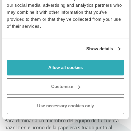
unirse a tu cuenta. Una vez que hayan creado su
our social media, advertising and analytics partners who
cuenta, aparecerán como usuarios en la pestaña
may combine it with other information that you’ve
Equipo. Si aún no ha creado su cuenta, su invitación
provided to them or that they’ve collected from your use
permanecerá en
Invitaciones pendientes
. También
of their services.
puedes reenviar o revocar su invitación haciendo clic en
el icono de
la papelera
.
Show details
Allow all cookies
Cómo eliminar a un miembro
del equipo de tu cuenta
Customize
Puedes eliminar fácilmente a un miembro del equipo
Use necessary cookies only
de tu cuenta si eres propietario o administrador.
Para eliminar a un miembro del equipo de tu cuenta,
haz clic en el icono de la papelera situado junto al