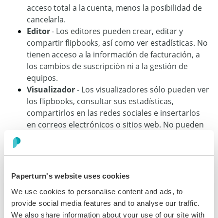
acceso total a la cuenta, menos la posibilidad de
cancelarla.
Editor
- Los editores pueden crear, editar y
compartir flipbooks, así como ver estadísticas. No
tienen acceso a la información de facturación, a
los cambios de suscripción ni a la gestión de
equipos.
Visualizador
- Los visualizadores sólo pueden ver
los flipbooks, consultar sus estadísticas,
compartirlos en las redes sociales e insertarlos
en correos electrónicos o sitios web. No pueden
crear ni editar flipbooks y no tienen acceso a
ninguna otra función de la cuenta.
Paperturn's website uses cookies
Paso 4:
We use cookies to personalise content and ads, to
Después de enviar la invitación, el miembro del equipo
provide social media features and to analyse our traffic.
recibirá un correo electrónico con un enlace para
We also share information about your use of our site with