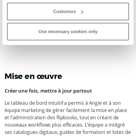
Une liste de prix en ligne est devenue la source unique
de référence, et l’impression n’est utilisée qu’en cas de
Customize
demande spécifique. Lors des salons, les QR codes
servent à générer des leads, en reliant l’impact du
Use necessary cookies only
support papier à la puissance du marketing digital.
Mise en œuvre
Créer une fois, mettre à jour partout
Le tableau de bord intuitif a permis à Angie et à son
équipe marketing de gérer facilement la mise en place
et l’administration des flipbooks, tout en créant de
nouveaux workflows plus efficaces. L’équipe a intégré
ses catalogues digitaux, guides de formation et listes de