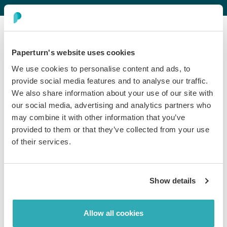
Paperturn's website uses cookies
Solution
We use cookies to personalise content and ads, to
provide social media features and to analyse our traffic.
Des flipbooks interactifs remplacent les PDF
We also share information about your use of our site with
statiques
our social media, advertising and analytics partners who
Panasonic a remplacé ses PDF statiques par des
may combine it with other information that you’ve
flipbooks interactifs pour ses catalogues, listes de prix
provided to them or that they’ve collected from your use
et guides techniques. Les lecteurs accèdent désormais
of their services.
directement à la bonne section grâce à une navigation
indexée, réduisant les frictions commerciales et le
temps de recherche. Des vidéos courtes intégrées
Show details
permettent aux ingénieurs terrain de suivre les étapes
à leur rythme, remplaçant la nécessité d’appels support
longs et répétitifs
Allow all cookies