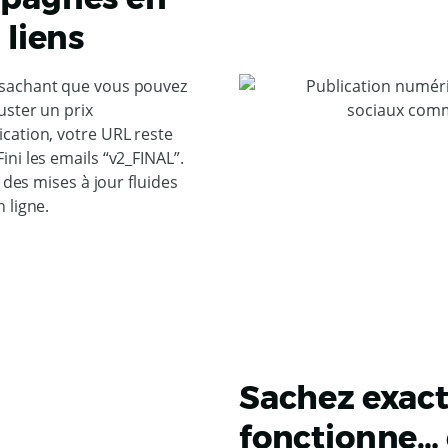
 liens
 sachant que vous pouvez
uster un prix
cation, votre URL reste
ni les emails “v2_FINAL”.
 des mises à jour fluides
 ligne.
Sachez exac
fonctionne… 