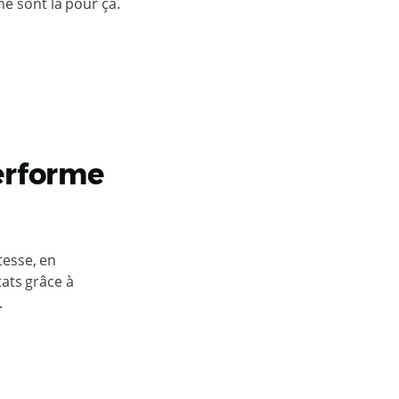
ne sont là pour ça.
erforme
tesse, en
tats grâce à
.