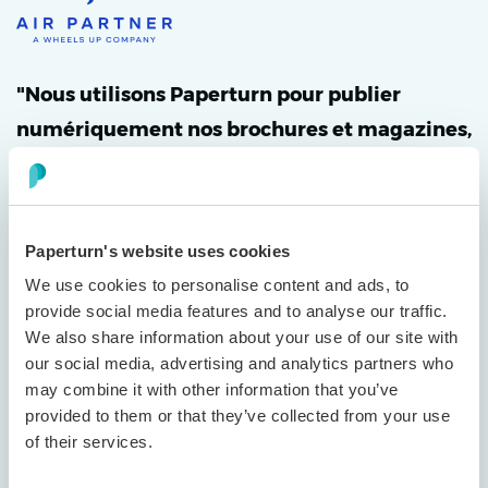
"Nous utilisons Paperturn pour publier
numériquement nos brochures et magazines,
et l’expérience a été tout simplement
exceptionnelle. C’est un outil puissant qui
valorise véritablement la présentation de
Paperturn's website uses cookies
notre marque."
We use cookies to personalise content and ads, to
provide social media features and to analyse our traffic.
Dan Cuomo
We also share information about your use of our site with
VP of Marketing
our social media, advertising and analytics partners who
may combine it with other information that you’ve
provided to them or that they’ve collected from your use
of their services.