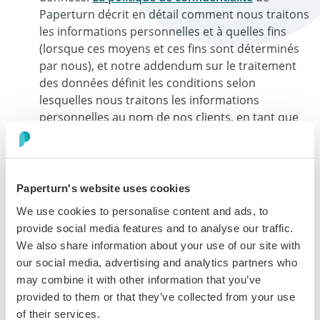
Paperturn décrit en détail comment nous traitons
les informations personnelles et à quelles fins
(lorsque ces moyens et ces fins sont déterminés
par nous), et notre addendum sur le traitement
des données définit les conditions selon
lesquelles nous traitons les informations
personnelles au nom de nos clients, en tant que
processeur de données ;
Avoir une équipe spécialisée dans la protection
des données qui est chargée de surveiller et de
garantir la protection des informations
Paperturn's website uses cookies
personnelles et de la vie privée et de veiller à ce
We use cookies to personalise content and ads, to
que nous respections les réglementations
provide social media features and to analyse our traffic.
applicables en matière de protection des
We also share information about your use of our site with
données et de la vie privée ;
our social media, advertising and analytics partners who
Adopter des précautions en mettant en œuvre
may combine it with other information that you’ve
des mesures de sécurité, techniques et
provided to them or that they’ve collected from your use
administratives visant à protéger les informations
of their services.