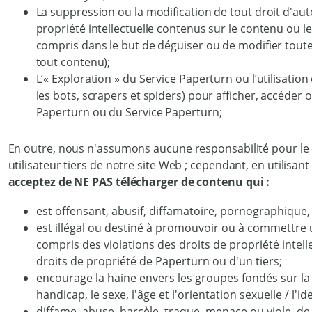
La suppression ou la modification de tout droit d'a
propriété intellectuelle contenus sur le contenu ou le 
compris dans le but de déguiser ou de modifier toute 
tout contenu);
L’« Exploration » du Service Paperturn ou l’utilisati
les bots, scrapers et spiders) pour afficher, accéder
Paperturn ou du Service Paperturn;
En outre, nous n'assumons aucune responsabilité pour le 
utilisateur tiers de notre site Web ; cependant, en utilisant
acceptez de NE PAS télécharger de contenu qui :
est offensant, abusif, diffamatoire, pornographiqu
est illégal ou destiné à promouvoir ou à commettre u
compris des violations des droits de propriété intelle
droits de propriété de Paperturn ou d'un tiers;
encourage la haine envers les groupes fondés sur la ra
handicap, le sexe, l'âge et l'orientation sexuelle / l'i
diffame, abuse, harcèle, traque, menace ou viole, de 