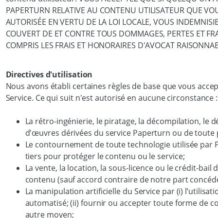
PAPERTURN RELATIVE AU CONTENU UTILISATEUR QUE VOU
AUTORISÉE EN VERTU DE LA LOI LOCALE, VOUS INDEMNISI
COUVERT DE ET CONTRE TOUS DOMMAGES, PERTES ET FRA
COMPRIS LES FRAIS ET HONORAIRES D'AVOCAT RAISONNA
Directives d'utilisation
Nous avons établi certaines règles de base que vous accept
Service. Ce qui suit n'est autorisé en aucune circonstance :
La rétro-ingénierie, le piratage, la décompilation, le
d'œuvres dérivées du service Paperturn ou de toute pa
Le contournement de toute technologie utilisée par 
tiers pour protéger le contenu ou le service;
La vente, la location, la sous-licence ou le crédit-bai
contenu (sauf accord contraire de notre part concédé 
La manipulation artificielle du Service par (i) l’utilis
automatisé; (ii) fournir ou accepter toute forme de co
autre moyen;