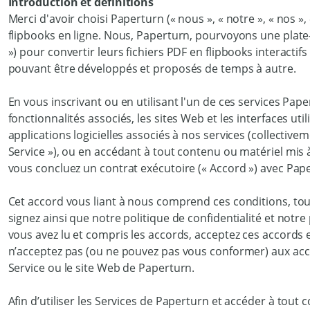
Introduction et définitions
Merci d'avoir choisi Paperturn (« nous », « notre », « nos »
flipbooks en ligne. Nous, Paperturn, pourvoyons une plate-fo
») pour convertir leurs fichiers PDF en flipbooks interactifs
pouvant être développés et proposés de temps à autre.
En vous inscrivant ou en utilisant l'un de ces services Pape
fonctionnalités associés, les sites Web et les interfaces uti
applications logicielles associés à nos services (collectiv
Service »), ou en accédant à tout contenu ou matériel mis à 
vous concluez un contrat exécutoire (« Accord ») avec Pap
Cet accord vous liant à nous comprend ces conditions, to
signez ainsi que notre politique de confidentialité et notr
vous avez lu et compris les accords, acceptez ces accords et
n’acceptez pas (ou ne pouvez pas vous conformer) aux acco
Service ou le site Web de Paperturn.
Afin d’utiliser les Services de Paperturn et accéder à tout