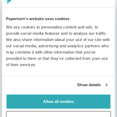
det overalt, så læserne kan begynde at bladre med det
samme.
Paperturn's website uses cookies
Start gratis prøveperiode
We use cookies to personalise content and ads, to
provide social media features and to analyse our traffic.
We also share information about your use of our site with
our social media, advertising and analytics partners who
Book en demo
may combine it with other information that you’ve
provided to them or that they’ve collected from your use
of their services.
1
Upload din PDF
Træk og slip blot din PDF-fil ind i Paperturn. Dit
Show details
bladrekatalog genereres automatisk på få
sekunder, og der kræves ingen
designfærdigheder.
Allow all cookies