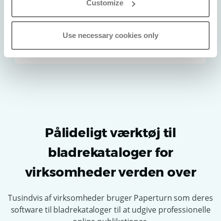
Customize
2
Tilpas dit bladrekatalog
Use necessary cookies only
Tilføj dit logo, dine brandfarver, og gør det
3
Udgiv og del
interaktivt med
klikbare links, billeder og GIF’er
.
Gør det til dit eget med blot få klik.
Udgiv med det samme, og
del via link, e-mail
eller sociale medier
, eller indlejr det direkte på
dit website. Opdatér når som helst uden at
genudgive.
Pålideligt værktøj til
bladrekataloger for
virksomheder verden over
Tusindvis af virksomheder bruger Paperturn som deres
software til bladrekataloger til at udgive professionelle