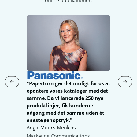
online publikationer.
"Nem
med 
og e
er ly
hjæl
værd
"Paperturn gør det muligt for os at
Stefa
opdatere vores kataloger med det
vores
Mark
samme. Da vi lancerede 250 nye
g har
produktlinjer, fik kunderne
adgang med det samme uden ét
eneste genoptryk."
elt
Angie Moors-Menkins
Marketing Communications