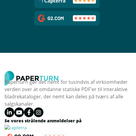
Paperturn gør det nemt for tusindvis af virksomheder
verden over at omdanne statiske PDF'er til interaktive
bladrekataloger, der nemt kan deles på tværs af alle
salgskanaler.
Se vores strålende anmeldelser på