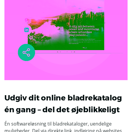
Udgiv dit online bladrekatalog
én gang – del det øjeblikkeligt
Én softwareløsning til bladrekataloger, uendelige
muligheder. Del via direkte link, indlejring på websites