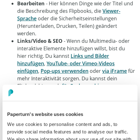
Bearbeiten
- Hier können Dinge wie der Titel und
die Beschreibung des Flipbooks, die
Viewer-
Sprache
oder die Sicherheitseinstellungen
(Herunterladen, Drucken, Teilen) geändert
werden.
Links/Video & SEO
- Wenn du Multimedia- oder
interaktive Elemente hinzufügen willst, bist du
hier richtig. Du kannst
Links und Bilder
hinzufügen
,
YouTube- oder Vimeo-Videos
einfügen
,
Pop-ups verwenden
oder
via iFrame
für
mehr Interaktivität sorgen. Du kannst dein
Flipbook hier auch
für Suchmaschinen
optimieren
.
Überschreiben, Seiten löschen und
hinzufügen
ist hier ebenfalls möglich. Mehr über
die verfügbaren Features erfährst du im
Paperturn's website uses cookies
Hilfecenter
.
Teilen
- Von hier aus kannst du deine Publikation
We use cookies to personalise content and ads, to
in den sozialen Medien teilen
oder den Link zum
provide social media features and to analyse our traffic.
Flipbook versenden.
We also share information about your use of our site with