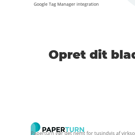
Google Tag Manager integration
Opret dit bla
Paperturn gør det nemt for tusindvis af virk