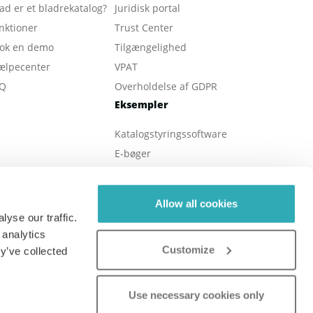
ad er et bladrekatalog
?
Juridisk portal
nktioner
Trust Center
ok en demo
Tilgængelighed
ælpecenter
VPAT
Q
Overholdelse af GDPR
Eksempler
Katalogstyringssoftware
E-bøger
Digitale magasiner
Ejendomsmæglerer
Allow all cookies
Online brochurer
yse our traffic.
Digitale rapporter
 analytics
Customize
Online menu
y’ve collected
Use necessary cookies only