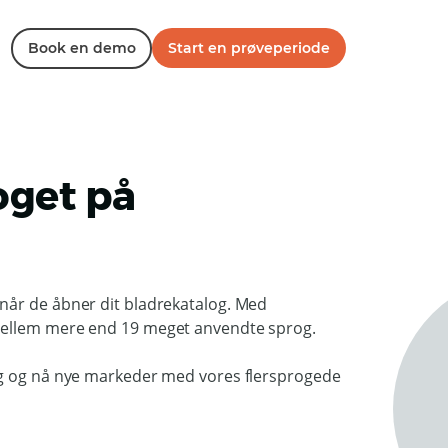
Book en demo
Start en prøveperiode
oget på
når de åbner dit bladrekatalog. Med
mellem mere end 19 meget anvendte sprog.
og og nå nye markeder med vores flersprogede