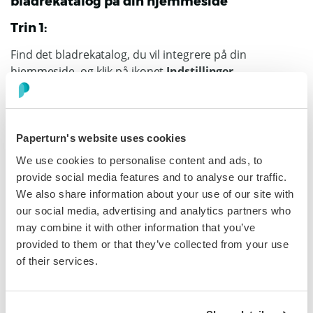
bladrekatalog på din hjemmeside
Trin 1:
Find det bladrekatalog, du vil integrere på din
hjemmeside, og klik på ikonet
Indstillinger
.
Paperturn's website uses cookies
Trin 2:
We use cookies to personalise content and ads, to
Klik på
Embed
i kategorien
Engagér
, og justér derefter
provide social media features and to analyse our traffic.
indstillingerne – opløsning, enkelt- eller tosidet opslag,
We also share information about your use of our site with
startside, baggrundsfarve og lyd, så de passer til dit
our social media, advertising and analytics partners who
brand.
may combine it with other information that you’ve
provided to them or that they’ve collected from your use
of their services.
Trin 3: