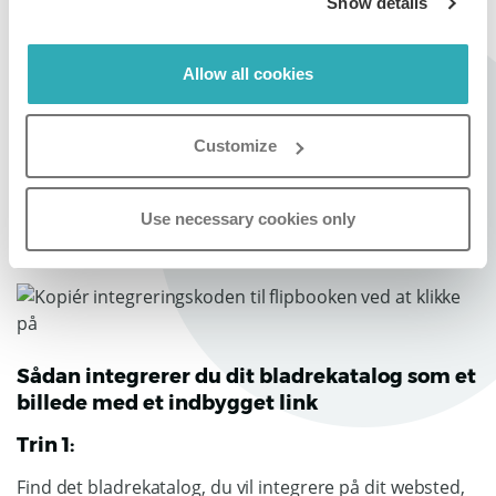
Show details
Når du har afsluttet dine embed-tilpasninger, skal du
vælge
Kopier embed kode
og indsætte koden på den
Allow all cookies
ønskede placering på din hjemmeside for at vise
bladrekataloget.
Customize
Vi anbefaler at bruge
Responsiv
/
Standardkode
. Men
hvis din hjemmeside ikke tillader script-indsættelse,
kan du bruge
Iframe-kode
i stedet.
Use necessary cookies only
Sådan integrerer du dit bladrekatalog som et
billede med et indbygget link
Trin 1:
Find det bladrekatalog, du vil integrere på dit websted,