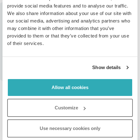
provide social media features and to analyse our traffic.
We also share information about your use of our site with
Trin 2:
our social media, advertising and analytics partners who
may combine it with other information that you’ve
Slå
Vis Paperturn-branding
fra og klik på
Gem
.
provided to them or that they’ve collected from your use
of their services.
For et ekstra lag hvid mærkning (white labeling) kan du
Show details
også tilpasse URL'en på dit bladrekatalog, så den
matcher dit brand. Besøg vores guide til, hvordan du
tilpasser dit bladrekatalogs URL
.
Allow all cookies
Opret dit bladrekatalog nu -
ingen forpligtelser
Customize
OPRET MIT GRATIS BLADREKATALOG
Use necessary cookies only