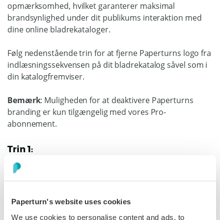
opmærksomhed, hvilket garanterer maksimal
brandsynlighed under dit publikums interaktion med
dine online bladrekataloger.
Følg nedenstående trin for at fjerne Paperturns logo fra
indlæsningssekvensen på dit bladrekatalog såvel som i
din katalogfremviser.
Bemærk
: Muligheden for at deaktivere Paperturns
branding er kun tilgængelig med vores Pro-
abonnement.
Trin 1:
I øverste højre hjørne af dit bladrekatalogs dashboard
skal du klikke på kontorullemenuen og derefter vælge
Kontoindstillinger
.
Paperturn's website uses cookies
We use cookies to personalise content and ads, to